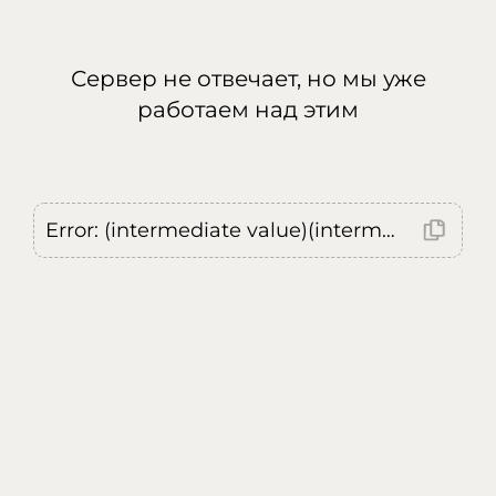
Сервер не отвечает, но мы уже
работаем над этим
Error: (intermediate value)(intermediate value)(intermediate value).replaceAll is not a function