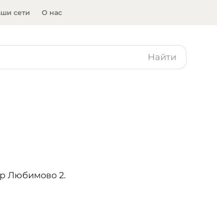
ши сети
О нас
Найти
кр Любимово 2.