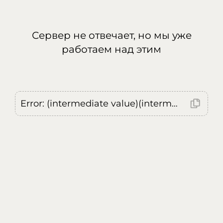
Сервер не отвечает, но мы уже
работаем над этим
Error: (intermediate value)(intermediate value)(intermediate value).replaceAll is not a function