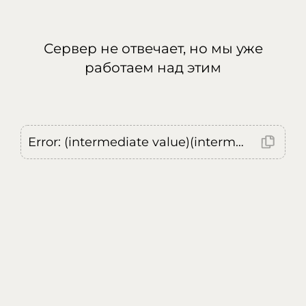
Сервер не отвечает, но мы уже
работаем над этим
Error: (intermediate value)(intermediate value)(intermediate value).replaceAll is not a function