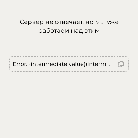
Сервер не отвечает, но мы уже
работаем над этим
Error: (intermediate value)(intermediate value)(intermediate value).replaceAll is not a function