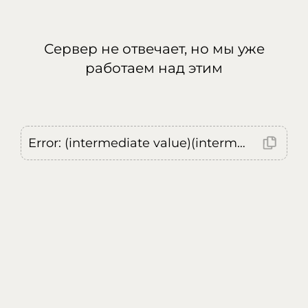
Сервер не отвечает, но мы уже
работаем над этим
Error: (intermediate value)(intermediate value)(intermediate value).replaceAll is not a function