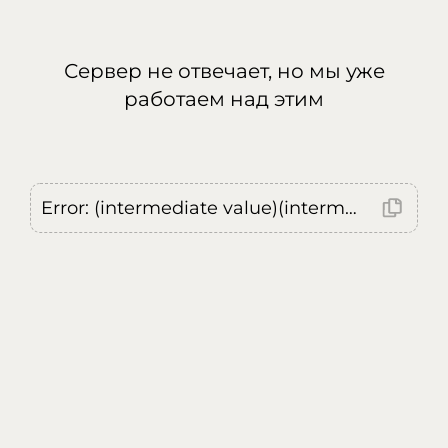
Сервер не отвечает, но мы уже
работаем над этим
Error: (intermediate value)(intermediate value)(intermediate value).replaceAll is not a function