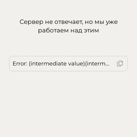
Сервер не отвечает, но мы уже
работаем над этим
Error: (intermediate value)(intermediate value)(intermediate value).replaceAll is not a function