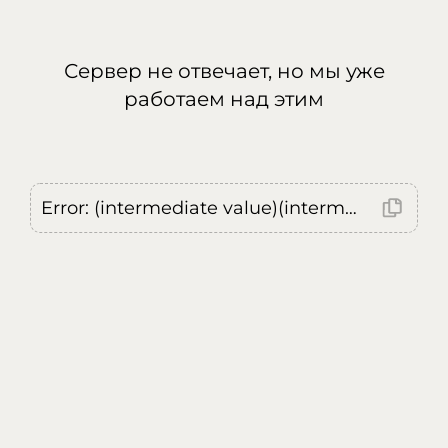
Сервер не отвечает, но мы уже
работаем над этим
Error: (intermediate value)(intermediate value)(intermediate value).replaceAll is not a function