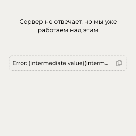
Сервер не отвечает, но мы уже
работаем над этим
Error: (intermediate value)(intermediate value)(intermediate value).replaceAll is not a function