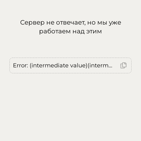
Сервер не отвечает, но мы уже
работаем над этим
Error: (intermediate value)(intermediate value)(intermediate value).replaceAll is not a function