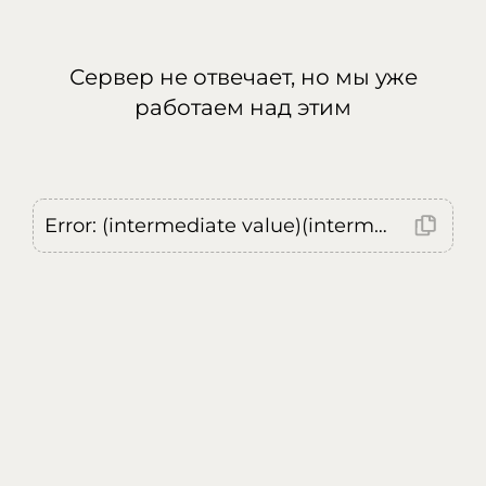
Сервер не отвечает, но мы уже
работаем над этим
Error: (intermediate value)(intermediate value)(intermediate value).replaceAll is not a function