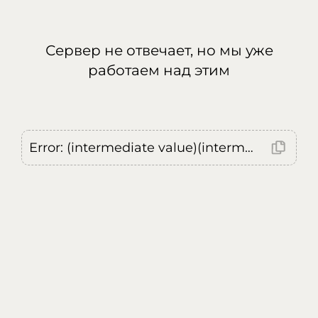
Сервер не отвечает, но мы уже
работаем над этим
Error: (intermediate value)(intermediate value)(intermediate value).replaceAll is not a function