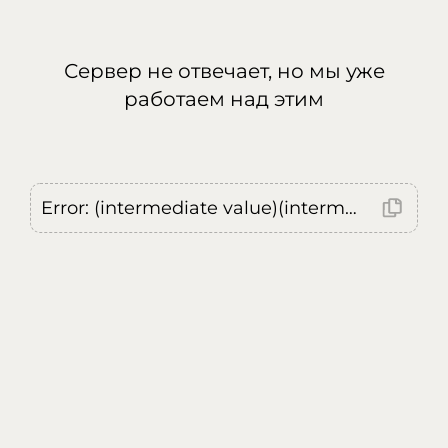
Сервер не отвечает, но мы уже
работаем над этим
Error: (intermediate value)(intermediate value)(intermediate value).replaceAll is not a function