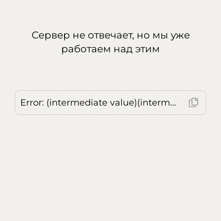
Сервер не отвечает, но мы уже
работаем над этим
Error: (intermediate value)(intermediate value)(intermediate value).replaceAll is not a function