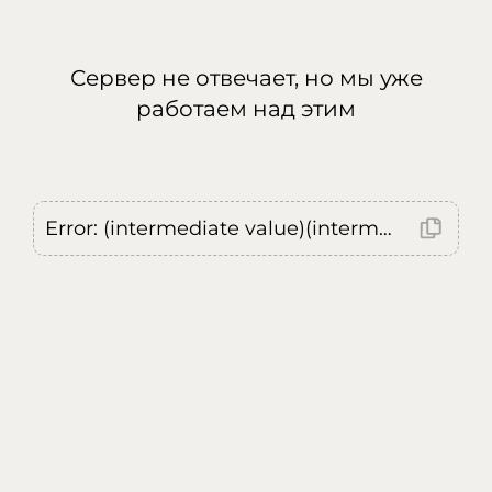
Сервер не отвечает, но мы уже
работаем над этим
Error: (intermediate value)(intermediate value)(intermediate value).replaceAll is not a function